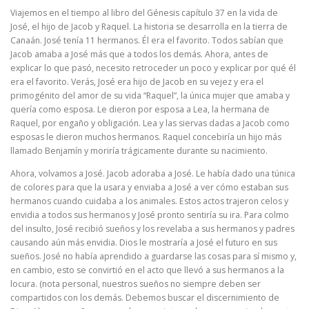
Viajemos en el tiempo al libro del Génesis capítulo 37 en la vida de
José, el hijo de Jacob y Raquel. La historia se desarrolla en la tierra de
Canaán. José tenía 11 hermanos. Él era el favorito. Todos sabían que
Jacob amaba a José más que a todos los demás. Ahora, antes de
explicar lo que pasó, necesito retroceder un poco y explicar por qué él
era el favorito. Verás, José era hijo de Jacob en su vejez y era el
primogénito del amor de su vida “Raquel”, la única mujer que amaba y
quería como esposa. Le dieron por esposa a Lea, la hermana de
Raquel, por engaño y obligación. Lea y las siervas dadas a Jacob como
esposas le dieron muchos hermanos. Raquel concebiría un hijo más
llamado Benjamín y moriría trágicamente durante su nacimiento.
Ahora, volvamos a José. Jacob adoraba a José. Le había dado una túnica
de colores para que la usara y enviaba a José a ver cómo estaban sus
hermanos cuando cuidaba a los animales. Estos actos trajeron celos y
envidia a todos sus hermanos y José pronto sentiría su ira. Para colmo
del insulto, José recibió sueños y los revelaba a sus hermanos y padres
causando aún más envidia. Dios le mostraría a José el futuro en sus
sueños. José no había aprendido a guardarse las cosas para sí mismo y,
en cambio, esto se convirtió en el acto que llevó a sus hermanos a la
locura. (nota personal, nuestros sueños no siempre deben ser
compartidos con los demás. Debemos buscar el discernimiento de